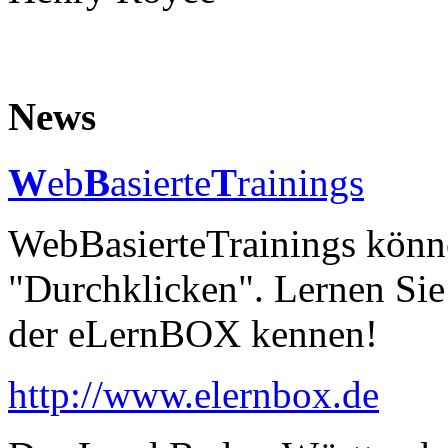
News
W
eb
B
asierte
T
rainings
WebBasierteTrainings könne
"Durchklicken". Lernen Si
der eLernBOX kennen!
http://www.elernbox.de