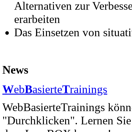
Alternativen zur Verbes
erarbeiten
Das Einsetzen von situat
News
W
eb
B
asierte
T
rainings
WebBasierteTrainings könne
"Durchklicken". Lernen Si