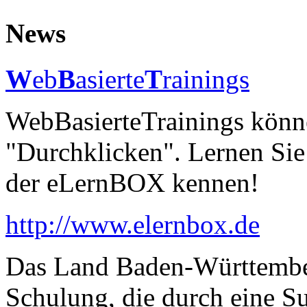
News
W
eb
B
asierte
T
rainings
WebBasierteTrainings könne
"Durchklicken". Lernen Si
der eLernBOX kennen!
http://www.elernbox.de
Das Land Baden-Württember
Schulung, die durch eine S